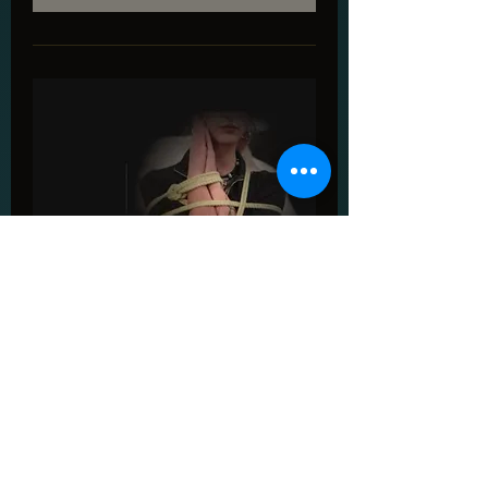
Kinkstarter Bondage - dein
souveräner Einstieg ins
Shibari
Sa., 19. Sept.
Mehr Infos
Tickets kaufen