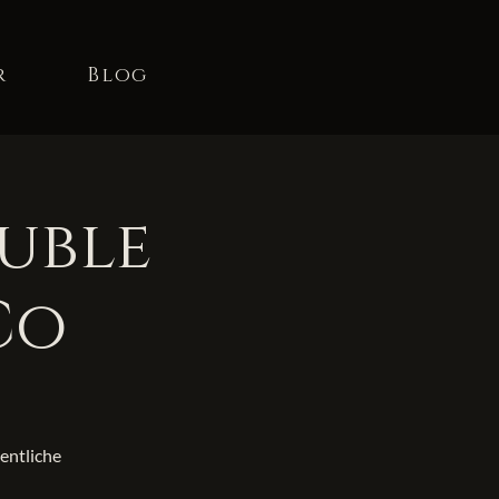
r
Blog
ouble
Co
sentliche