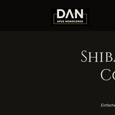
Shib
C
Einfache