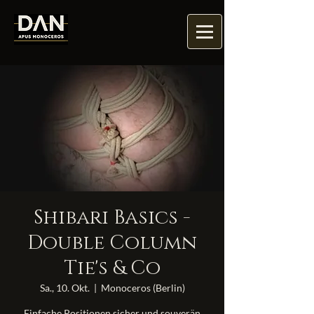
Shibari Basics -
Double Column
Tie's & Co
Sa., 10. Okt.
  |  
Monoceros (Berlin)
Einfache Positionen sicher und souverän