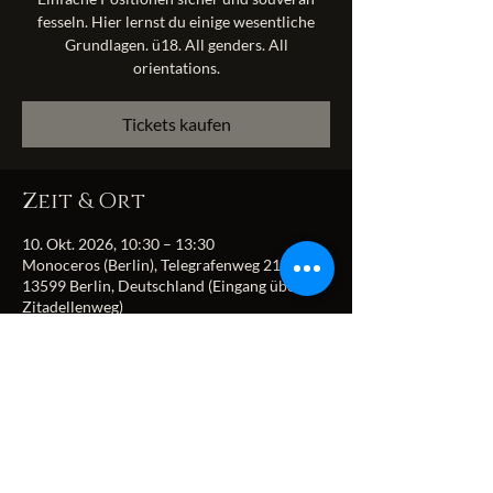
fesseln. Hier lernst du einige wesentliche
Grundlagen. ü18. All genders. All
orientations.
Tickets kaufen
Zeit & Ort
10. Okt. 2026, 10:30 – 13:30
Monoceros (Berlin), Telegrafenweg 21,
13599 Berlin, Deutschland (Eingang über
Zitadellenweg)
Diese Veranstaltung
teilen