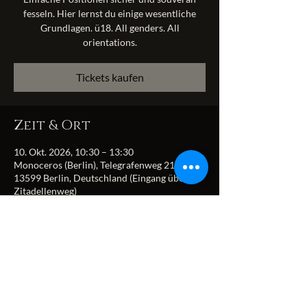
fesseln. Hier lernst du einige wesentliche
Grundlagen. ü18. All genders. All
orientations.
Tickets kaufen
Zeit & Ort
10. Okt. 2026, 10:30 – 13:30
Monoceros (Berlin), Telegrafenweg 21,
13599 Berlin, Deutschland (Eingang über
Zitadellenweg)
Diese Veranstaltung
teilen