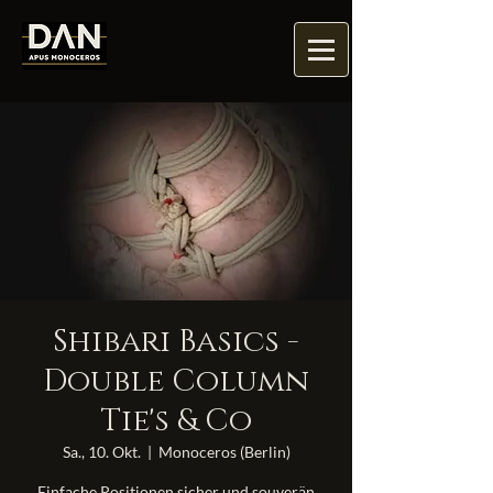
Shibari Basics -
Double Column
Tie's & Co
Sa., 10. Okt.
  |  
Monoceros (Berlin)
Einfache Positionen sicher und souverän