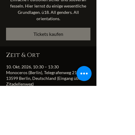
fesseln. Hier lernst du einige wesentliche
Grundlagen. ü18. All genders. All
orientations.
Tickets kaufen
Zeit & Ort
10. Okt. 2026, 10:30 – 13:30
Monoceros (Berlin), Telegrafenweg 21,
13599 Berlin, Deutschland (Eingang über
Zitadellenweg)
Diese Veranstaltung
teilen