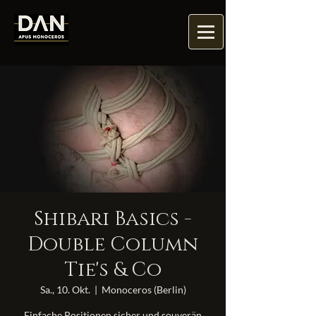
Shibari Basics -
Double Column
Tie's & Co
Sa., 10. Okt.
  |  
Monoceros (Berlin)
Einfache Positionen sicher und souverän