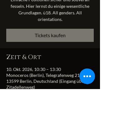
fesseln. Hier lernst du einige wesentliche
Grundlagen. ü18. All genders. All
orientations.
Tickets kaufen
Zeit & Ort
10. Okt. 2026, 10:30 – 13:30
Monoceros (Berlin), Telegrafenweg 21,
13599 Berlin, Deutschland (Eingang über
Zitadellenweg)
Diese Veranstaltung
teilen