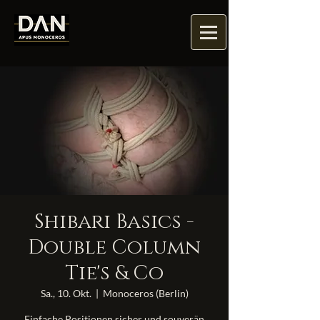
Shibari Basics -
Double Column
Tie's & Co
Sa., 10. Okt.
  |  
Monoceros (Berlin)
Einfache Positionen sicher und souverän