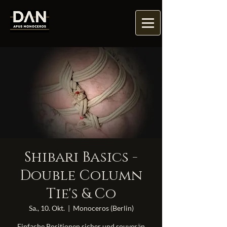
Shibari Basics -
Double Column
Tie's & Co
Sa., 10. Okt.
  |  
Monoceros (Berlin)
Einfache Positionen sicher und souverän