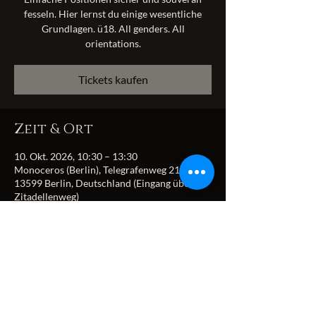
fesseln. Hier lernst du einige wesentliche
Grundlagen. ü18. All genders. All
orientations.
Tickets kaufen
Zeit & Ort
10. Okt. 2026, 10:30 – 13:30
Monoceros (Berlin), Telegrafenweg 21,
13599 Berlin, Deutschland (Eingang über
Zitadellenweg)
Diese Veranstaltung
teilen