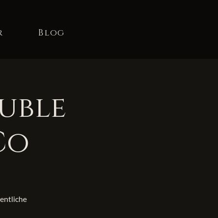
r
Blog
ouble
Co
sentliche