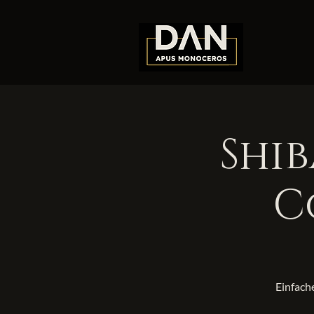
Shib
C
Einfache