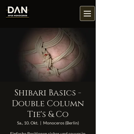
Shibari Basics -
Double Column
Tie's & Co
Sa., 10. Okt.
  |  
Monoceros (Berlin)
Einfache Positionen sicher und souverän