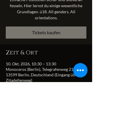
fesseln. Hier lernst du einige wesentliche
Grundlagen. ü18. All genders. All
orientations.
Tickets kaufen
Zeit & Ort
10. Okt. 2026, 10:30 – 13:30
Monoceros (Berlin), Telegrafenweg 21,
13599 Berlin, Deutschland (Eingang über
Zitadellenweg)
Diese Veranstaltung
teilen