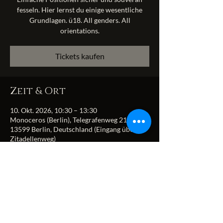
fesseln. Hier lernst du einige wesentliche
Grundlagen. ü18. All genders. All
orientations.
Tickets kaufen
Zeit & Ort
10. Okt. 2026, 10:30 – 13:30
Monoceros (Berlin), Telegrafenweg 21,
13599 Berlin, Deutschland (Eingang über
Zitadellenweg)
Diese Veranstaltung
teilen