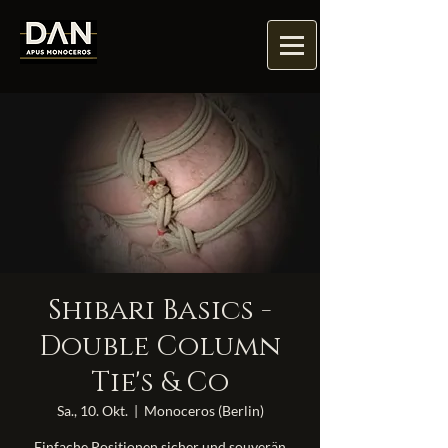
Shibari Basics -
Double Column
Tie's & Co
Sa., 10. Okt.
  |  
Monoceros (Berlin)
Einfache Positionen sicher und souverän